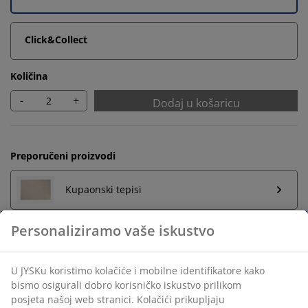
Click&Collect
Količina
-
+
Dodaj u košaricu
Preporučeni proizvodi
Kupaonski tepisi
Držač za ručnike
Neograničen povrat