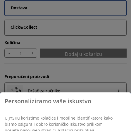
Dostava
Click&Collect
Količina
-
+
Dodaj u košaricu
Preporučeni proizvodi
Držač za ručnike
Neograničen povrat
Bez vremenskog ograničenja - vratite u bilo koju JYSK