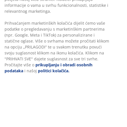
trgovinu
Jamstvo cijene
Jamstvo cijene unutar 30 dana za sve proizvode
Fleksibilne opcije dostave
Brza i jednostavna dostava po vašem izboru
100% pamuk. Mekan, debeo i visokoupijajući. 600 g/m².
50x100 cm
BROJ ARTIKLA: 2101618
Podaci o proizvodu
Komentari