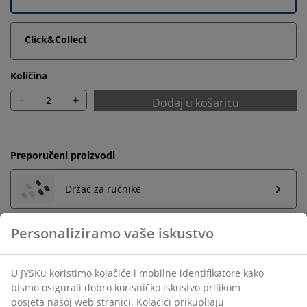
Click&Collect
Količina
-
+
Dodaj u košaricu
Preporučeni proizvodi
Držač za ručnike
Neograničen povrat
Bez vremenskog ograničenja - vratite u bilo koju JYSK
trgovinu