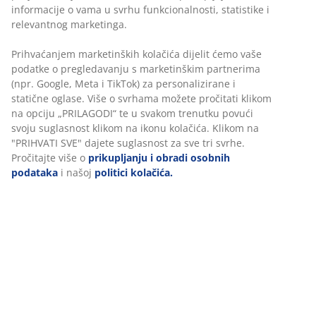
Jamstvo cijene
Jamstvo cijene unutar 30 dana za sve proizvode
Fleksibilne opcije dostave
Brza i jednostavna dostava po vašem izboru
100% pamuk, žakard-tkan. Mekan, debeo i
visokoupijajući. 500 g/m². 30x50 cm
BROJ ARTIKLA: 2347941
Podaci o proizvodu
Komentari
(
89
)