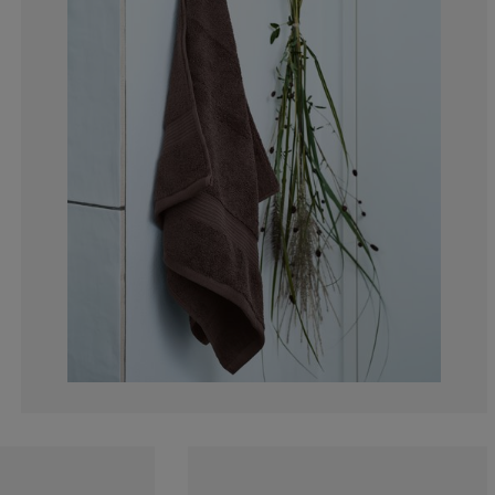
7.89473684210
13.15789473684
10.52631578947
10.52631578947