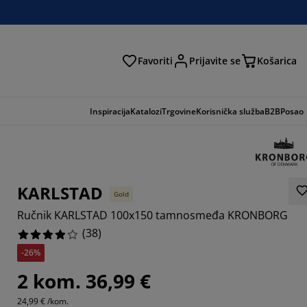
Favoriti
Prijavite se
Košarica
traga
Inspiracija
Katalozi
Trgovine
Korisnička služba
B2B
Posao
KARLSTAD
Gold
Ručnik KARLSTAD 100x150 tamnosmeđa KRONBORG
(
38
)
-26%
2 kom. 36,99 €
0527%
24,99 € /kom.