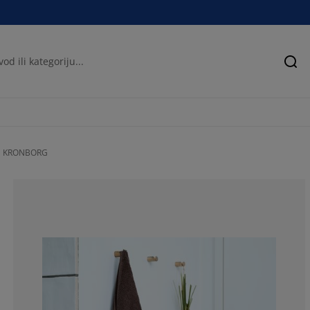
Pre
đa KRONBORG
57.8947368421