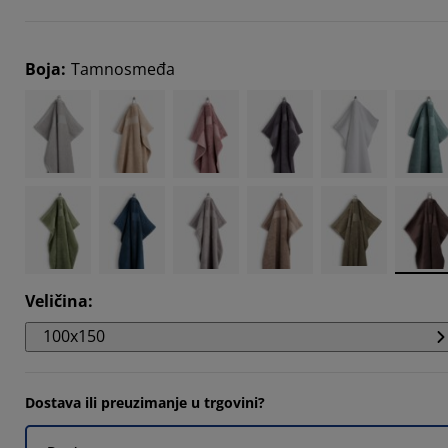
5263%
2104%
Boja
:
Tamnosmeđa
3683%
3683%
Veličina
:
100x150
Dostava ili preuzimanje u trgovini?