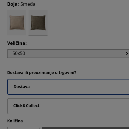
Boja
:
Smeđa
Veličina
:
50x50
Dostava ili preuzimanje u trgovini?
Dostava
Click&Collect
Količina