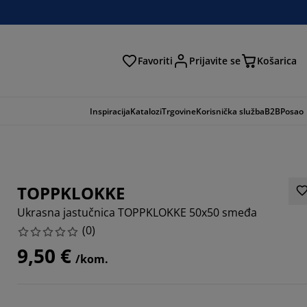
Favoriti
Prijavite se
Košarica
traga
Inspiracija
Katalozi
Trgovine
Korisnička služba
B2B
Posao
TOPPKLOKKE
Ukrasna jastučnica TOPPKLOKKE 50x50 smeđa
(
0
)
9,50 €
/kom.