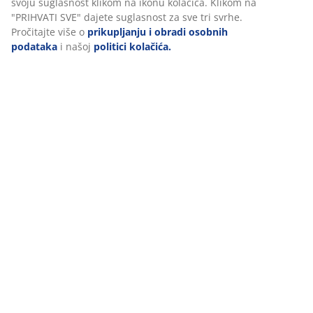
Podaci o proizvodu
svoju suglasnost klikom na ikonu kolačića. Klikom na
"PRIHVATI SVE" dajete suglasnost za sve tri svrhe.
Pročitajte više o
prikupljanju i obradi osobnih
podataka
i našoj
politici kolačića.
Komentari
(
1
)
Dostava