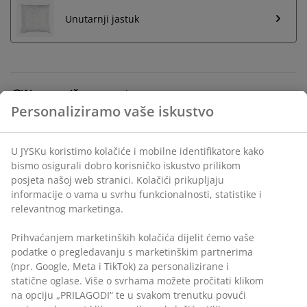
Unutarnji jastuk
Neograničen povrat
Bez vremenskog ograničenja - vratite u bilo koju JYSK
Personaliziramo vaše iskustvo
trgovinu
Jamstvo cijene
U JYSKu koristimo kolačiće i mobilne identifikatore kako
Jamstvo cijene unutar 30 dana za sve proizvode
bismo osigurali dobro korisničko iskustvo prilikom
Fleksibilne opcije dostave
posjeta našoj web stranici. Kolačići prikupljaju
Brza i jednostavna dostava po vašem izboru
informacije o vama u svrhu funkcionalnosti, statistike i
relevantnog marketinga.
Prihvaćanjem marketinških kolačića dijelit ćemo vaše
BROJ ARTIKLA: 6896807
podatke o pregledavanju s marketinškim partnerima
(npr. Google, Meta i TikTok) za personalizirane i
statične oglase. Više o svrhama možete pročitati klikom
na opciju „PRILAGODI“ te u svakom trenutku povući