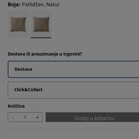
Boja
:
Patlidžan, Natur
Dostava ili preuzimanje u trgovini?
Dostava
Click&Collect
Količina
-
+
Dodaj u košaricu