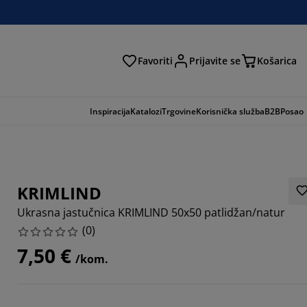
Favoriti
Prijavite se
Košarica
traga
Inspiracija
Katalozi
Trgovine
Korisnička služba
B2B
Posao
KRIMLIND
Ukrasna jastučnica KRIMLIND 50x50 patlidžan/natur
(
0
)
7,50 €
/kom.