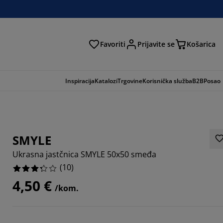
Favoriti
Prijavite se
Košarica
traga
Inspiracija
Katalozi
Trgovine
Korisnička služba
B2B
Posao
SMYLE
Ukrasna jastčnica SMYLE 50x50 smeđa
(
10
)
4,50 €
/kom.