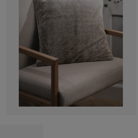
0%
10%
10%
30%