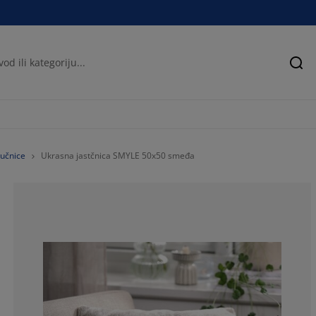
Pre
tučnice
Ukrasna jastčnica SMYLE 50x50 smeđa
50%