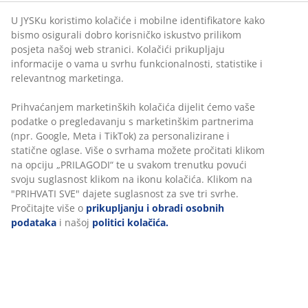
U JYSKu koristimo kolačiće i mobilne identifikatore kako
bismo osigurali dobro korisničko iskustvo prilikom
posjeta našoj web stranici. Kolačići prikupljaju
BROJ ARTIKLA: 1767401
informacije o vama u svrhu funkcionalnosti, statistike i
relevantnog marketinga.
Prihvaćanjem marketinških kolačića dijelit ćemo vaše
Podaci o proizvodu
podatke o pregledavanju s marketinškim partnerima
(npr. Google, Meta i TikTok) za personalizirane i
statične oglase. Više o svrhama možete pročitati klikom
na opciju „PRILAGODI“ te u svakom trenutku povući
Komentari
svoju suglasnost klikom na ikonu kolačića. Klikom na
(
3
)
"PRIHVATI SVE" dajete suglasnost za sve tri svrhe.
Pročitajte više o
prikupljanju i obradi osobnih
podataka
i našoj
politici kolačića.
Dostava