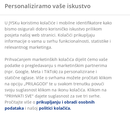
Jamstvo cijene
Personaliziramo vaše iskustvo
Jamstvo cijene unutar 30 dana za sve proizvode
Fleksibilne opcije dostave
U JYSKu koristimo kolačiće i mobilne identifikatore kako
Brza i jednostavna dostava po vašem izboru
bismo osigurali dobro korisničko iskustvo prilikom
posjeta našoj web stranici. Kolačići prikupljaju
informacije o vama u svrhu funkcionalnosti, statistike i
Š50xV100 cm
relevantnog marketinga.
Prihvaćanjem marketinških kolačića dijelit ćemo vaše
BROJ ARTIKLA: 3670123
podatke o pregledavanju s marketinškim partnerima
Upute za sastavljanje
(npr. Google, Meta i TikTok) za personalizirane i
statične oglase. Više o svrhama možete pročitati klikom
na opciju „PRILAGODI“ te u svakom trenutku povući
svoju suglasnost klikom na ikonu kolačića. Klikom na
Podaci o proizvodu
"PRIHVATI SVE" dajete suglasnost za sve tri svrhe.
Pročitajte više o
prikupljanju i obradi osobnih
podataka
i našoj
politici kolačića.
Komentari
(
54
)