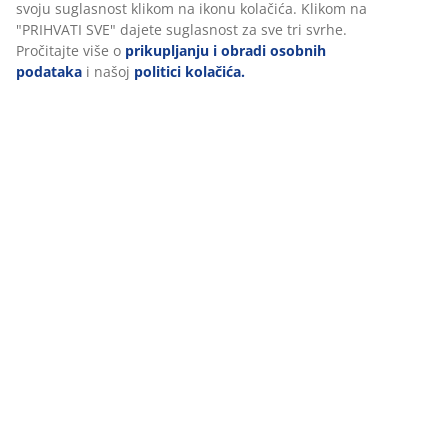
funkcionalnosti, statistike i relevantnog marketinga.
Podaci o proizvodu
Prihvaćanjem marketinških kolačića dijelit ćemo vaše podatke
o pregledavanju s marketinškim partnerima (npr. Google, Meta
i TikTok) za personalizirane i statične oglase. Više o svrhama
Komentari
možete pročitati klikom na opciju „PRILAGODI“ te u svakom
(
2
)
trenutku povući svoju suglasnost klikom na ikonu kolačića.
Klikom na "PRIHVATI SVE" dajete suglasnost za sve tri svrhe.
Pročitajte više o
prikupljanju i obradi osobnih podataka
i
našoj
politici kolačića.
Dostava