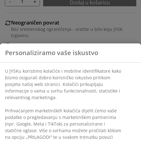
-
+
Dodaj u košaricu
Neograničen povrat
Bez vremenskog ograničenja - vratite u bilo koju JYSK
trgovinu
Jamstvo cijene
Jamstvo cijene unutar 30 dana za sve proizvode
Fleksibilne opcije dostave
Brza i jednostavna dostava po vašem izboru
Navlaka od 100% poliesterskih vlakana (50%
recikliranih). 40x40x5 cm
Personaliziramo vaše iskustvo
BROJ ARTIKLA: 6872642
U JYSKu koristimo kolačiće i mobilne identifikatore kako bismo
osigurali dobro korisničko iskustvo prilikom posjeta našoj web
stranici. Kolačići prikupljaju informacije o vama u svrhu