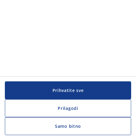
Korisnička služba
Korisnička služba
JYSK
JYSK
Sjedište
Zapratite JYSK