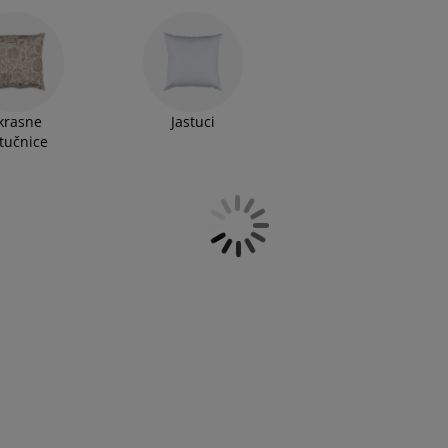
krasne
Jastuci
stučnice