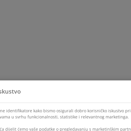
skustvo
ne identifikatore kako bismo osigurali dobro korisničko iskustvo pr
 vama u svrhu funkcionalnosti, statistike i relevantnog marketinga.
ća dijelit ćemo vaše podatke o pregledavanju s marketinškim partne