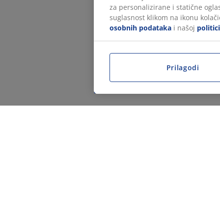
za personalizirane i statične ogl
suglasnost klikom na ikonu kolačić
osobnih podataka
i našoj
politic
Prilagodi