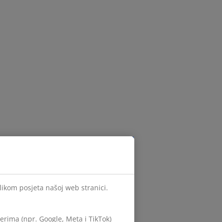
ilikom posjeta našoj web stranici.
rima (npr. Google, Meta i TikTok)