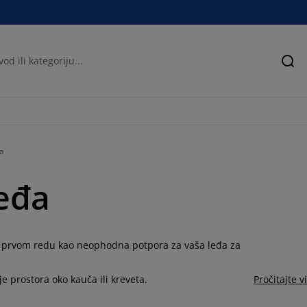
Pre
đa
leđa
li u prvom redu kao neophodna potpora za vaša leđa za
e prostora oko kauča ili kreveta.
Pročitajte v