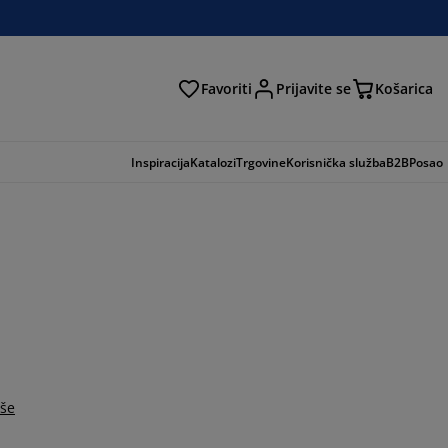
Favoriti
Prijavite se
Košarica
traga
Inspiracija
Katalozi
Trgovine
Korisnička služba
B2B
Posao
iše