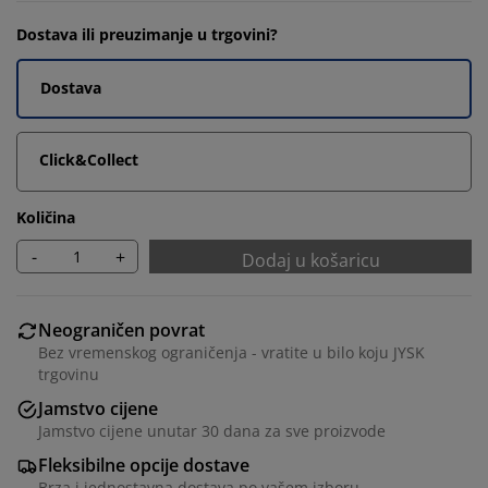
Dostava ili preuzimanje u trgovini?
Dostava
Click&Collect
Količina
-
+
Dodaj u košaricu
Neograničen povrat
Bez vremenskog ograničenja - vratite u bilo koju JYSK
trgovinu
Jamstvo cijene
Jamstvo cijene unutar 30 dana za sve proizvode
Fleksibilne opcije dostave
Brza i jednostavna dostava po vašem izboru