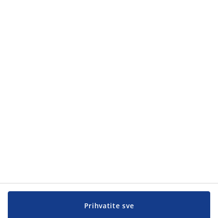
Kategorije proizvoda
Kategorije proizvoda
Korisnička služba
Korisnička služba
JYSK
JYSK
Sjedište
Zapratite JYSK
Prihvatite sve