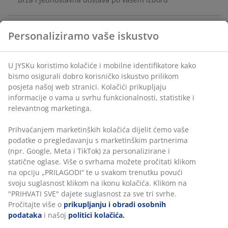
Personaliziramo vaše iskustvo
Jednostavan i elegantan stakleni svijećnjak. Prozirno
staklo omogućuje da svjetlost svijeće prekrasno sjaji i
stvara toplu i ugodnu atmosferu. Jednostavan,
U JYSKu koristimo kolačiće i mobilne identifikatore kako
bismo osigurali dobro korisničko iskustvo prilikom
elegantna dizajn nadopunjuje svaki stil uređenja.
posjeta našoj web stranici. Kolačići prikupljaju
Ø15xV25 cm
informacije o vama u svrhu funkcionalnosti, statistike i
relevantnog marketinga.
BROJ ARTIKLA: 4912529
Prihvaćanjem marketinških kolačića dijelit ćemo vaše
podatke o pregledavanju s marketinškim partnerima
(npr. Google, Meta i TikTok) za personalizirane i
Podaci o proizvodu
statične oglase. Više o svrhama možete pročitati klikom
na opciju „PRILAGODI“ te u svakom trenutku povući
svoju suglasnost klikom na ikonu kolačića. Klikom na
"PRIHVATI SVE" dajete suglasnost za sve tri svrhe.
Komentari
Pročitajte više o
prikupljanju i obradi osobnih
podataka
i našoj
politici kolačića.
(
7
)