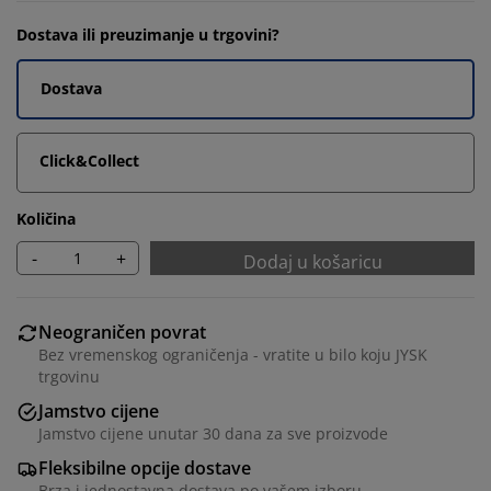
Dostava ili preuzimanje u trgovini?
Dostava
Click&Collect
Količina
-
+
Dodaj u košaricu
Neograničen povrat
Bez vremenskog ograničenja - vratite u bilo koju JYSK
trgovinu
Jamstvo cijene
Jamstvo cijene unutar 30 dana za sve proizvode
Fleksibilne opcije dostave
Brza i jednostavna dostava po vašem izboru