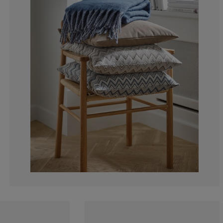
0%
0%
14.28571428571
14.28571428571