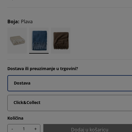
Boja
:
Plava
4285%
4285%
Dostava ili preuzimanje u trgovini?
Dostava
Click&Collect
Količina
-
+
Dodaj u košaricu