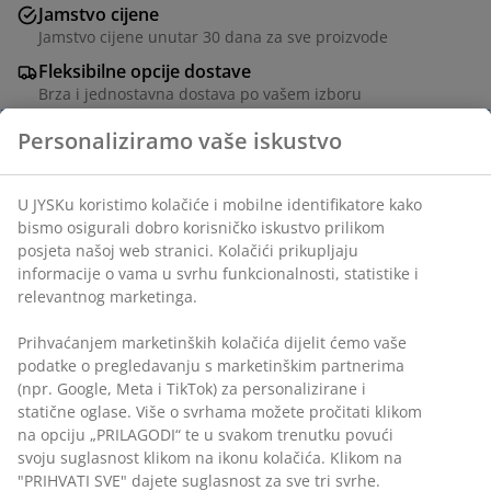
Jamstvo cijene
Jamstvo cijene unutar 30 dana za sve proizvode
Fleksibilne opcije dostave
Brza i jednostavna dostava po vašem izboru
100% poliesterska vlakna (50% reciklirana). Umjetno
krzno. 135x195 cm
BROJ ARTIKLA: 4542117
Podaci o proizvodu
Komentari
(
113
)