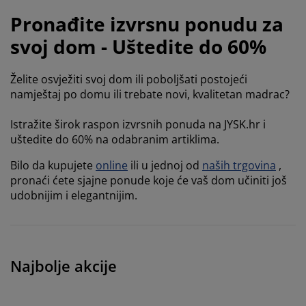
jega namještaja
rtna rasvjeta
lahte
viri kreveta
asvjeta
Pronađite izvrsnu ponudu za
prema za kampiranje
rmari
kviri kreveta s pohranom
ućanstvo
svoj dom - Uštedite do 60%
amještaj za spavaću sobu
odnice
ječja soba
Želite osvježiti svoj dom ili poboljšati postojeći
namještaj po domu ili trebate novi, kvalitetan madrac?
ječji madraci
odaci za rublje
Istražite širok raspon izvrsnih ponuda na JYSK.hr i
ečji kreveti
uštedite do 60% na odabranim artiklima.
Bilo da kupujete
online
ili u jednoj od
naših trgovina
,
pronaći ćete sjajne ponude koje će vaš dom učiniti još
udobnijim i elegantnijim.
Najbolje akcije