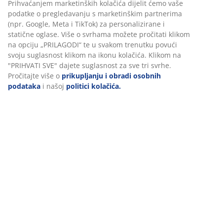
Prihvaćanjem marketinških kolačića dijelit ćemo vaše
podatke o pregledavanju s marketinškim partnerima
(npr. Google, Meta i TikTok) za personalizirane i
Odabrane kategorije
statične oglase. Više o svrhama možete pročitati klikom
na opciju „PRILAGODI“ te u svakom trenutku povući
svoju suglasnost klikom na ikonu kolačića. Klikom na
"PRIHVATI SVE" dajete suglasnost za sve tri svrhe.
Spavaća soba
Pročitajte više o
prikupljanju i obradi osobnih
podataka
i našoj
politici kolačića.
Kupaonica
Radna soba
Dnevni boravak