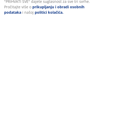
Komentari
(
306
)
Dostava
Personaliziramo vaše iskustvo
U JYSKu koristimo kolačiće i mobilne identifikatore kako bismo o
korisničko iskustvo prilikom posjeta našoj web stranici. Kolačići 
informacije o vama u svrhu funkcionalnosti, statistike i relevan
Prihvaćanjem marketinških kolačića dijelit ćemo vaše podatke o
marketinškim partnerima (npr. Google, Meta i TikTok) za persona
statične oglase. Više o svrhama možete pročitati klikom na opcij