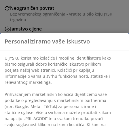
Neograničen povrat
Bez vremenskog ograničenja - vratite u bilo koju JYSK
trgovinu
Jamstvo cijene
Jamstvo cijene unutar 30 dana za sve proizvode
Fleksibilne opcije dostave
Brza i jednostavna dostava po vašem izboru
100% poliesterska vlakna (25% reciklirana). 220x240 cm
BROJ ARTIKLA: 4541308
Podaci o proizvodu