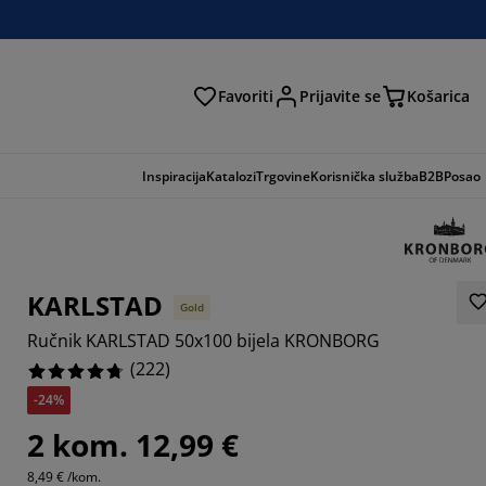
Favoriti
Prijavite se
Košarica
traga
Inspiracija
Katalozi
Trgovine
Korisnička služba
B2B
Posao
KARLSTAD
Gold
Ručnik KARLSTAD 50x100 bijela KRONBORG
(
222
)
-24%
2 kom. 12,99 €
513%
8,49 € /kom.