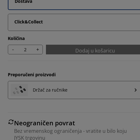
Dostava
Click&Collect
Količina
-
+
Dodaj u košaricu
Preporučeni proizvodi
Držač za ručnike
Neograničen povrat
Bez vremenskog ograničenja - vratite u bilo koju
JYSK trgovinu