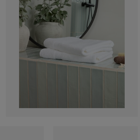
6.756756756756
3.153153153153
1.801801801801
3.153153153153