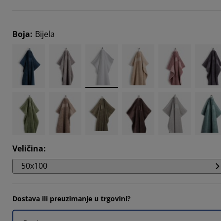
757%
153%
Boja
:
Bijela
8018%
153%
Veličina
:
50x100
Dostava ili preuzimanje u trgovini?