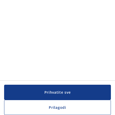
Kategorije proizvoda
Kategorije proizvoda
Korisnička služba
Korisnička služba
JYSK
JYSK
Sjedište
Zapratite JYSK
Prihvatite sve
Prilagodi