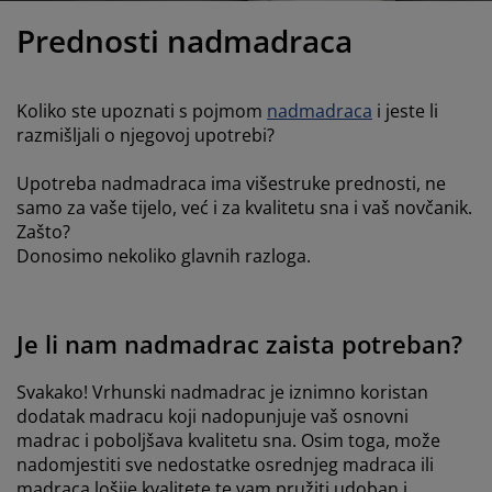
jega namještaja
rtna rasvjeta
lahte
viri kreveta
asvjeta
Prednosti nadmadraca
prema za kampiranje
rmari
kviri kreveta s pohranom
ućanstvo
Koliko ste upoznati s pojmom
nadmadraca
i jeste li
amještaj za spavaću sobu
odnice
ječja soba
razmišljali o njegovoj upotrebi?
ječji madraci
odaci za rublje
Upotreba nadmadraca ima višestruke prednosti, ne
samo za vaše tijelo, već i za kvalitetu sna i vaš novčanik.
ečji kreveti
Zašto?
Donosimo nekoliko glavnih razloga.
Je li nam nadmadrac zaista potreban?
Svakako! Vrhunski nadmadrac je iznimno koristan
dodatak madracu koji nadopunjuje vaš osnovni
madrac i poboljšava kvalitetu sna. Osim toga, može
nadomjestiti sve nedostatke osrednjeg madraca ili
madraca lošije kvalitete te vam pružiti udoban i