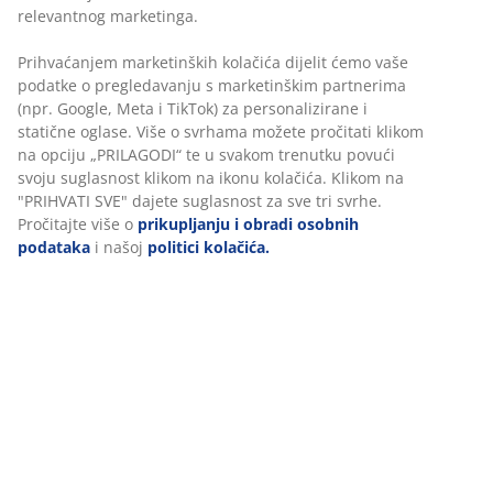
relevantnog marketinga.
Kvalitetan je madrac investicija za koju ste vrlo
vjerojatno izdvojili veću količinu novca. Osobito kada je
Prihvaćanjem marketinških kolačića dijelit ćemo vaše
nešto vrijedno i kvalitetno - nastojimo to i održati što
podatke o pregledavanju s marketinškim partnerima
duže u što boljem stanju.
(npr. Google, Meta i TikTok) za personalizirane i
Čak i ako već imate visokokvalitetni madrac, vrhunski
statične oglase. Više o svrhama možete pročitati klikom
nadmadrac produžit će životni vijek vašeg madraca.
na opciju „PRILAGODI“ te u svakom trenutku povući
Osim toga, nadmadrac podržava pritisne točke vašeg
svoju suglasnost klikom na ikonu kolačića. Klikom na
tijela, pokriva madrac i poboljšava kvalitetu sna. Uz to:
"PRIHVATI SVE" dajete suglasnost za sve tri svrhe.
Pročitajte više o
prikupljanju i obradi osobnih
štiti madrac od vlage
podataka
i našoj
politici kolačića.
štiti madrac od oštećivanja
povećava izdržljivost madraca i održava njegov
oblik
Dobro je zamijeniti gornji sloj vašeg ležišta svakih pet
godina. Na taj način izbjegavate akumulaciju grinja i
prašine. Ako koristite samo osnovni madrac, to može
biti prilično skupo. Neke je nadmadrace moguće prati,
što je vrlo praktično za održavanje higijene i mnogo