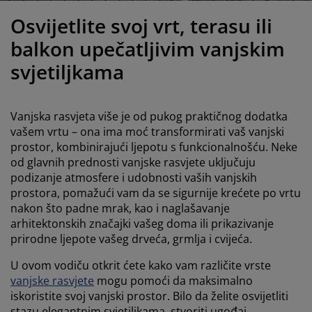
jega namještaja
rtna rasvjeta
lahte
viri kreveta
asvjeta
Osvijetlite svoj vrt, terasu ili
prema za kampiranje
rmari
kviri kreveta s pohranom
ućanstvo
balkon upečatljivim vanjskim
svjetiljkama
amještaj za spavaću sobu
odnice
ječja soba
ječji madraci
odaci za rublje
Vanjska rasvjeta više je od pukog praktičnog dodatka
vašem vrtu – ona ima moć transformirati vaš vanjski
ečji kreveti
prostor, kombinirajući ljepotu s funkcionalnošću. Neke
od glavnih prednosti vanjske rasvjete uključuju
podizanje atmosfere i udobnosti vaših vanjskih
prostora, pomažući vam da se sigurnije krećete po vrtu
nakon što padne mrak, kao i naglašavanje
arhitektonskih značajki vašeg doma ili prikazivanje
prirodne ljepote vašeg drveća, grmlja i cvijeća.
U ovom vodiču otkrit ćete kako vam različite vrste
vanjske rasvjete
mogu pomoći da maksimalno
iskoristite svoj vanjski prostor. Bilo da želite osvijetliti
stazu elegantnim svjetiljkama, stvoriti ugođaj