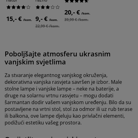
20,- €
/kom.
15,- €
9,- €
39,99 € /kom.
/kom.
/kom.
22,99 € /kom.
Poboljšajte atmosferu ukrasnim
vanjskim svjetlima
Za stvaranje elegantnog vanjskog okruženja,
dekorativna vanjska rasvjeta savršen je izbor. Male
stolne lampe i vanjske lampe – neke na baterije, a
druge na solarnu vrtnu rasvjetu – mogu dodati
šarmantan dodir vašem vanjskom uređenju. Bilo da su
postavljene na vrtni stol, stol za odmor ili uz rub terase
ili balkona, ove lampe djeluju kao privlačni elementi,
podižući estetiku vašeg prostora.