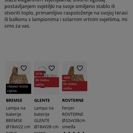
postavljanjem svjetiljki na svoje omiljeno stablo ili
stvoriti toplo, primamljivo raspoloženje na svojoj terasi
ili balkonu s lampionima i solarnim vrtnim svjetlima, mi
smo za vas.
-61%
-50%
Do isteka
Do isteka
zaliha
TRAJNO NISKA
zaliha
CIJENA
BREMSE
GLENTE
ROVTERNE
Lampa na
Lampa na
Fenjer
baterije
baterije
ROVTERNE
BREMSE
GLENTE
Ø32xV38cm
Ø18xV22 cm
Ø18xV28 cm
smeđa
natur
razno