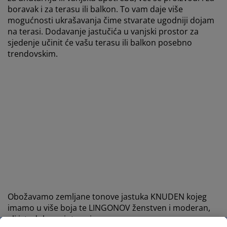
boravak i za terasu ili balkon. To vam daje više
mogućnosti ukrašavanja čime stvarate ugodniji dojam
na terasi. Dodavanje jastučića u vanjski prostor za
sjedenje učinit će vašu terasu ili balkon posebno
trendovskim.
Obožavamo zemljane tonove jastuka KNUDEN kojeg
imamo u više boja te LINGONOV ženstven i moderan,
ali istodobno vintage izraz.