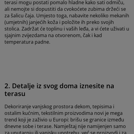
terasi mogu postati pomalo hladne kako sati odmiču,
ali nemojte si dopustiti da cvokoćete zubima držeći se
za šalicu čaja. Umjesto toga, nabavite nekoliko mekanih
(umjetnih) janjećih koža i položite ih preko svojih
stolica. Zadržat će toplinu i vaših leđa, a vi ćete uživati u
sjajnim zvijezdama na otvorenom, čak i kad
temperatura padne.
2. Detalje iz svog doma iznesite na
terasu
Dekoriranje vanjskog prostora dekom, tepisima i
ostalim kućnim, tekstilnim proizvodima novi je mega
trend koji je zaživio u Europi: brišu se granice između
dnevne sobe i terase. Namještaj nije namijenjen samo
za unutarnju ili vanjsku upotrebu, već se proizvodi i za