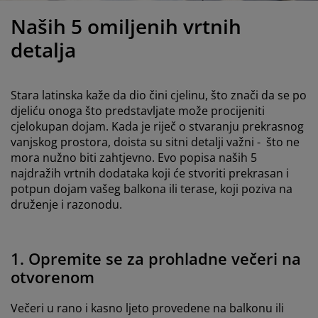
jega namještaja
rtna rasvjeta
lahte
viri kreveta
asvjeta
Naših 5 omiljenih vrtnih
prema za kampiranje
rmari
kviri kreveta s pohranom
ućanstvo
detalja
amještaj za spavaću sobu
odnice
ječja soba
Stara latinska kaže da dio čini cjelinu, što znači da se po
ječji madraci
odaci za rublje
djeliću onoga što predstavljate može procijeniti
cjelokupan dojam. Kada je riječ o stvaranju prekrasnog
vanjskog prostora, doista su sitni detalji važni - što ne
ečji kreveti
mora nužno biti zahtjevno. Evo popisa naših 5
najdražih vrtnih dodataka koji će stvoriti prekrasan i
potpun dojam vašeg balkona ili terase, koji poziva na
druženje i razonodu.
1. Opremite se za prohladne večeri na
otvorenom
Večeri u rano i kasno ljeto provedene na balkonu ili