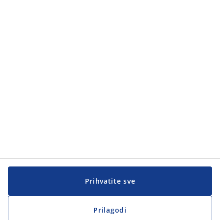
Kategorije proizvoda
Kategorije proizvoda
Korisnička služba
Korisnička služba
JYSK
JYSK
Sjedište
Zapratite JYSK
Prihvatite sve
Prilagodi