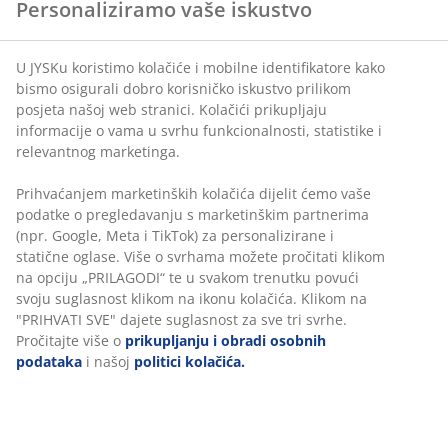
Personaliziramo vaše iskustvo
U JYSKu koristimo kolačiće i mobilne identifikatore kako
bismo osigurali dobro korisničko iskustvo prilikom
posjeta našoj web stranici. Kolačići prikupljaju
informacije o vama u svrhu funkcionalnosti, statistike i
relevantnog marketinga.
Prihvaćanjem marketinških kolačića dijelit ćemo vaše
podatke o pregledavanju s marketinškim partnerima
(npr. Google, Meta i TikTok) za personalizirane i
3. Što je ljeti neophodno?
statične oglase. Više o svrhama možete pročitati klikom
na opciju „PRILAGODI“ te u svakom trenutku povući
svoju suglasnost klikom na ikonu kolačića. Klikom na
Bolje je da već od jutra javno rezervirate vrijeme za ovu
"PRIHVATI SVE" dajete suglasnost za sve tri svrhe.
viseću ljuljačku ili će je klinci besramno zauzeti. Ujedno
Pročitajte više o
prikupljanju i obradi osobnih
je udoban i elegantan dodatak vašem balkonu ili terasi
podataka
i našoj
politici kolačića.
- apsolutno je morate imati ovog ljeta. Provedite dan u
sanjarenju ili si posjednite dijete u krilo i razgovarajte o
malim i velikim stvarima dok se nježno ljuljuškate u
hladu.