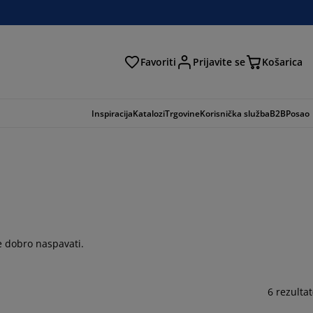
Favoriti
Prijavite se
Košarica
traga
Inspiracija
Katalozi
Trgovine
Korisnička služba
B2B
Posao
se dobro naspavati.
6 rezultat