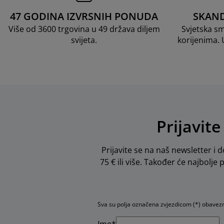
47 GODINA IZVRSNIH PONUDA
SKAND
Više od 3600 trgovina u 49 država diljem
Svjetska s
svijeta.
korijenima.
Prijavite
Prijavite se na naš newsletter i d
75 € ili više. Također će najbolje
Sva su polja označena zvjezdicom (*) obavez
Ime*