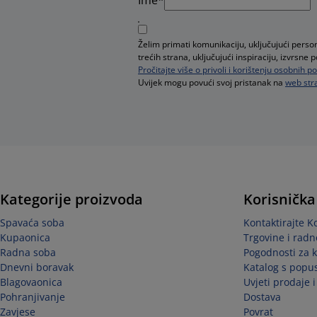
Želim primati komunikaciju, uključujući pers
trećih strana, uključujući inspiraciju, izvrsn
Pročitajte više o privoli i korištenju osobnih 
Uvijek mogu povući svoj pristanak na
web stra
Kategorije proizvoda
Korisnička
Spavaća soba
Kontaktirajte K
Kupaonica
Trgovine i radn
Radna soba
Pogodnosti za 
Dnevni boravak
Katalog s popu
Blagovaonica
Uvjeti prodaje 
Pohranjivanje
Dostava
Zavjese
Povrat