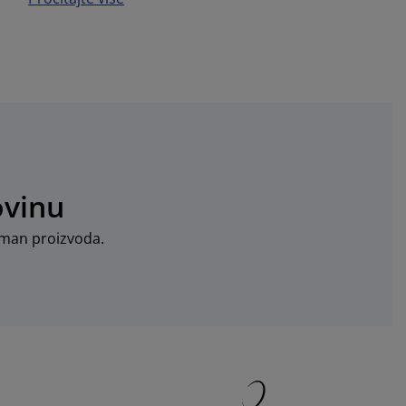
ovinu
timan proizvoda.