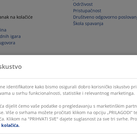
Održivost
Pristupačnost
tanak na kolačiće
Društveno odgovorno poslovan
Škola spavanja
ina
dnih igara
ugovora
skustvo
ne identifikatore kako bismo osigurali dobro korisničko iskustvo pr
 vama u svrhu funkcionalnosti, statistike i relevantnog marketinga.
ća dijelit ćemo vaše podatke o pregledavanju s marketinškim partne
ase. Više o svrhama možete pročitati klikom na opciju „PRILAGODI“ 
a. Klikom na "PRIHVATI SVE" dajete suglasnost za sve tri svrhe. Pro
i kolačića.