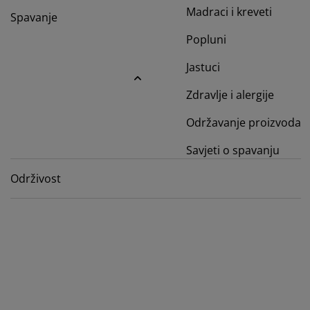
ega namještaja
tna rasvjeta
ahte
viri kreveta
svjeta
Madraci i kreveti
Spavanje
rema za kampiranje
Popluni
mari
viri kreveta s pohranom
ćanstvo
Jastuci
mještaj za spavaću sobu
dnice
ečja soba
Zdravlje i alergije
ečji madraci
daci za rublje
Održavanje proizvoda
ečji kreveti
Savjeti o spavanju
Održivost