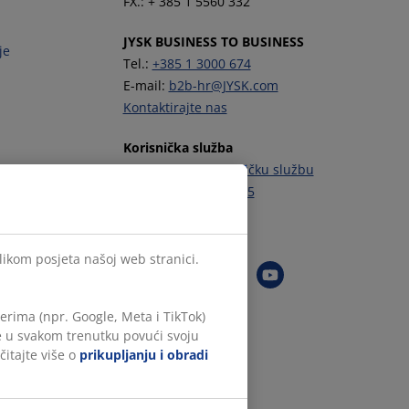
FX.: + 385 1 5560 332
JYSK BUSINESS TO BUSINESS
je
Tel.:
+385 1 3000 674
E-mail:
b2b-hr@JYSK.com
Kontaktirajte nas
Korisnička služba
Kontaktirajte Korisničku službu
Tel.:
+385 1 444 00 55
Zapratite JYSK
ilikom posjeta našoj web stranici.
rima (npr. Google, Meta i TikTok)
te u svakom trenutku povući svoju
čitajte više o
prikupljanju i obradi