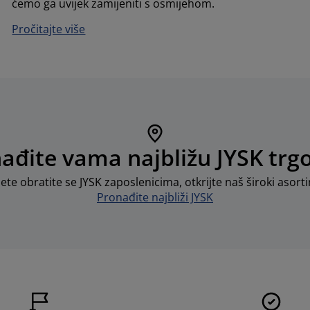
ćemo ga uvijek zamijeniti s osmijehom.
Pročitajte više
ađite vama najbližu JYSK trg
ete obratite se JYSK zaposlenicima, otkrijte naš široki asor
Pronađite najbliži JYSK