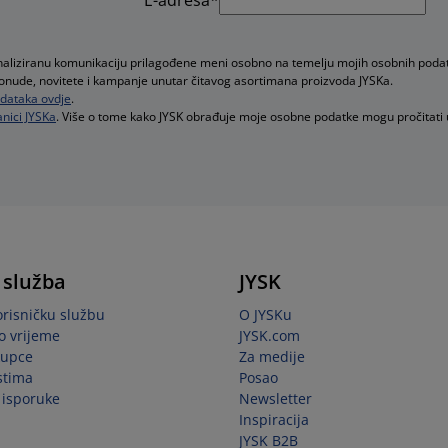
onaliziranu komunikaciju prilagođene meni osobno na temelju mojih osobnih poda
e ponude, novitete i kampanje unutar čitavog asortimana proizvoda JYSKa.
podataka ovdje
.
nici JYSKa
. Više o tome kako JYSK obrađuje moje osobne podatke mogu pročitati
 služba
JYSK
orisničku službu
O JYSKu
o vrijeme
JYSK.com
kupce
Za medije
stima
Posao
i isporuke
Newsletter
Inspiracija
JYSK B2B