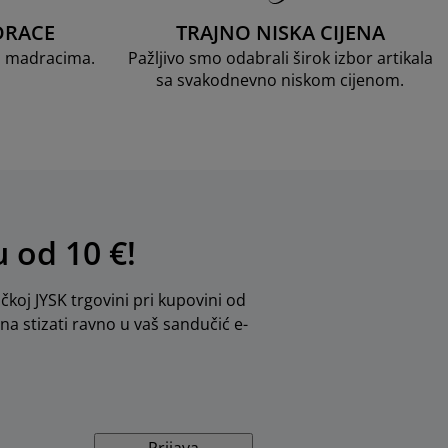
DRACE
TRAJNO NISKA CIJENA
D madracima.
Pažljivo smo odabrali širok izbor artikala
sa svakodnevno niskom cijenom.
u od 10 €!
ičkoj JYSK trgovini pri kupovini od
dna stizati ravno u vaš sandučić e-
Prijava