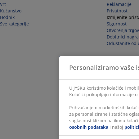
Vrt
Reklamacije
Kućanstvo
Privatnost
Hodnik
Izmijenite pris
Sve kategorije
Sigurnost
Otvorenja trgov
Dobitnici nagra
Odustanite od 
Personaliziramo vaše i
U JYSKu koristimo kolačiće i mobil
Kolačići prikupljaju informacije o
Prihvaćanjem marketinških kolači
za personalizirane i statične ogl
suglasnost klikom na ikonu kolačić
osobnih podataka
i našoj
politic