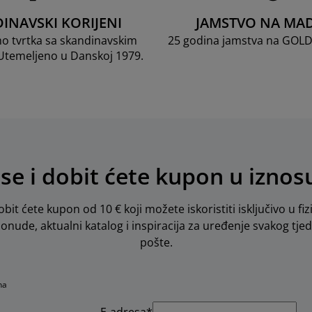
INAVSKI KORIJENI
JAMSTVO NA MA
mo tvrtka sa skandinavskim
25 godina jamstva na GOL
 Utemeljeno u Danskoj 1979.
 se i dobit ćete kupon u iznos
obit ćete kupon od 10 € koji možete iskoristiti isključivo u fiz
 ponude, aktualni katalog i inspiracija za uređenje svakog tje
pošte.
na
E-adresa*