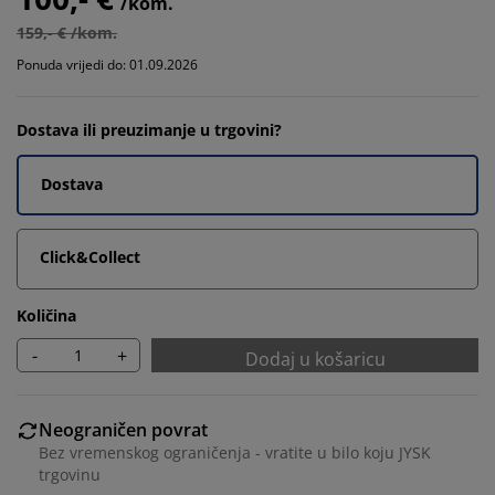
/kom.
159,- € /kom.
Ponuda vrijedi do: 01.09.2026
Dostava ili preuzimanje u trgovini?
Dostava
Click&Collect
Količina
-
+
Dodaj u košaricu
Neograničen povrat
Bez vremenskog ograničenja - vratite u bilo koju JYSK
trgovinu