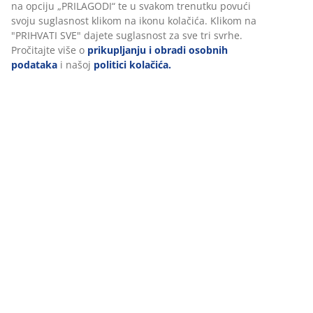
Dostava
Personaliziramo vaše iskustvo
U JYSKu koristimo kolačiće i mobilne identifikatore kako bismo os
dobro korisničko iskustvo prilikom posjeta našoj web stranici. Ko
prikupljaju informacije o vama u svrhu funkcionalnosti, statistike
relevantnog marketinga.
Prihvaćanjem marketinških kolačića dijelit ćemo vaše podatke o
pregledavanju s marketinškim partnerima (npr. Google, Meta i T
personalizirane i statične oglase. Više o svrhama možete pročita
na opciju „PRILAGODI“ te u svakom trenutku povući svoju suglas
klikom na ikonu kolačića. Klikom na "PRIHVATI SVE" dajete sugla
sve tri svrhe. Pročitajte više o
prikupljanju i obradi osobnih po
našoj
politici kolačića.