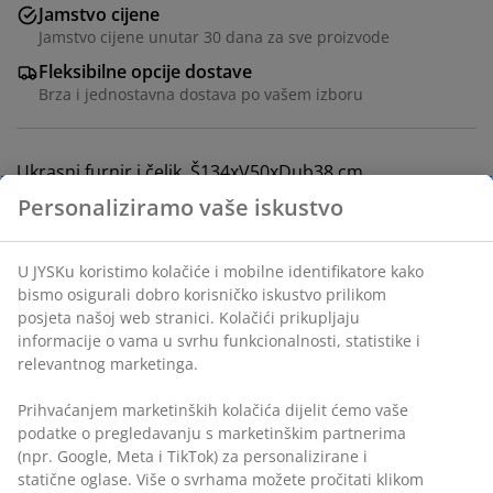
Jamstvo cijene
Jamstvo cijene unutar 30 dana za sve proizvode
Fleksibilne opcije dostave
Brza i jednostavna dostava po vašem izboru
Ukrasni furnir i čelik. Š134xV50xDub38 cm
BROJ ARTIKLA: 3670024
Upute za sastavljanje
Podaci o proizvodu
Komentari
(
41
)