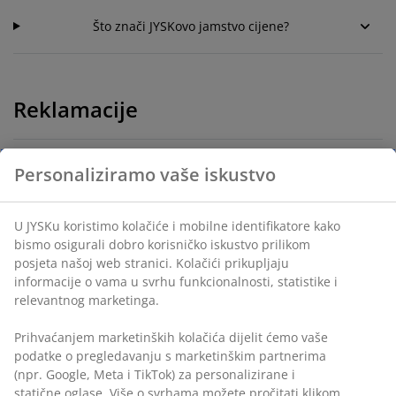
Što znači JYSKovo jamstvo cijene?
Reklamacije
Što učiniti kada primite oštećen artikl?
Personaliziramo vaše iskustvo
U JYSKu koristimo kolačiće i mobilne identifikatore kako
bismo osigurali dobro korisničko iskustvo prilikom
posjeta našoj web stranici. Kolačići prikupljaju
informacije o vama u svrhu funkcionalnosti, statistike i
relevantnog marketinga.
Korisnička služba
Prihvaćanjem marketinških kolačića dijelit ćemo vaše
Live chat - Offline
podatke o pregledavanju s marketinškim partnerima
(npr. Google, Meta i TikTok) za personalizirane i
statične oglase. Više o svrhama možete pročitati klikom
+385 1 444 00 55