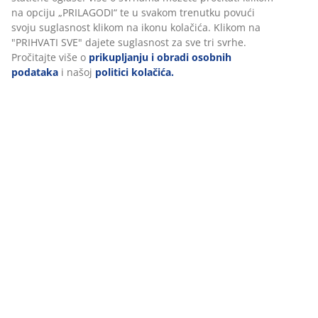
na opciju „PRILAGODI“ te u svakom trenutku povući
svoju suglasnost klikom na ikonu kolačića. Klikom na
Javite se na chat preko Messengera
"PRIHVATI SVE" dajete suglasnost za sve tri svrhe.
Pročitajte više o
prikupljanju i obradi osobnih
E-poruka
podataka
i našoj
politici kolačića.
Radno vrijeme Korisničke službe
ponedjeljak – petak: 08:00 - 16:00 h
Subotom i nedjeljom ne radimo.
INFO ZA KUPCE
: U četvrtak, 11. 6. od 15 h te u petak, 12.
6., Korisnička služba nije dostupna zbog održavanja
sustava. Ponovno su dostupni u ponedjeljak, 15. 6.!
Zahvaljujemo na razumijevanju.
Radna vremena trgovina možete pogledati ovdje.