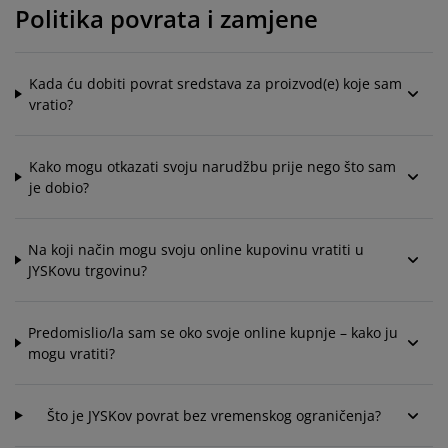
jega namještaja
rtna rasvjeta
lahte
viri kreveta
asvjeta
Politika povrata i zamjene
prema za kampiranje
rmari
kviri kreveta s pohranom
ućanstvo
Kada ću dobiti povrat sredstava za proizvod(e) koje sam
amještaj za spavaću sobu
odnice
ječja soba
vratio?
ječji madraci
odaci za rublje
Kako mogu otkazati svoju narudžbu prije nego što sam
je dobio?
ečji kreveti
Na koji način mogu svoju online kupovinu vratiti u
JYSKovu trgovinu?
Predomislio/la sam se oko svoje online kupnje – kako ju
mogu vratiti?
Što je JYSKov povrat bez vremenskog ograničenja?