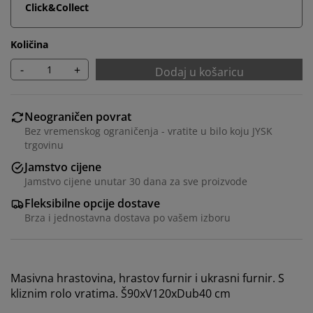
Click&Collect
Količina
-
+
Dodaj u košaricu
Neograničen povrat
Bez vremenskog ograničenja - vratite u bilo koju JYSK
trgovinu
Personaliziramo vaše iskustvo
Jamstvo cijene
Jamstvo cijene unutar 30 dana za sve proizvode
Fleksibilne opcije dostave
U JYSKu koristimo kolačiće i mobilne identifikatore kako
bismo osigurali dobro korisničko iskustvo prilikom
Brza i jednostavna dostava po vašem izboru
posjeta našoj web stranici. Kolačići prikupljaju
informacije o vama u svrhu funkcionalnosti, statistike i
relevantnog marketinga.
Masivna hrastovina, hrastov furnir i ukrasni furnir. S
Prihvaćanjem marketinških kolačića dijelit ćemo vaše
kliznim rolo vratima. Š90xV120xDub40 cm
podatke o pregledavanju s marketinškim partnerima