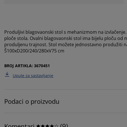
Produljivi blagovaonski stol s mehanizmom na izvlačenje.
ploče stola. Ovalni blagovaonski stol ima bijelu ploču od
produljenu trajnost. Stol možete jednostavno produžiti na
Š100xD200/240/280xV75 cm
BROJ ARTIKLA: 3670451
Upute za sastavljanje
Podaci o proizvodu
(
9
)
Komentari