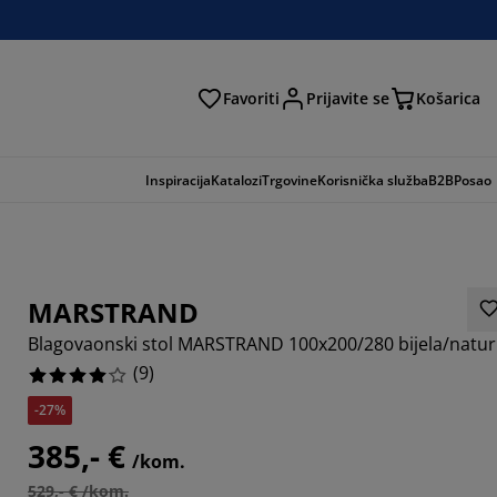
Favoriti
Prijavite se
Košarica
traga
Inspiracija
Katalozi
Trgovine
Korisnička služba
B2B
Posao
MARSTRAND
Blagovaonski stol MARSTRAND 100x200/280 bijela/natur
(
9
)
-27%
385,- €
/kom.
6666%
529,- € /kom.