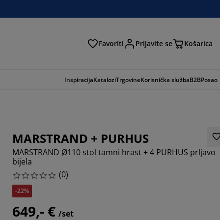
Favoriti
Prijavite se
Košarica
traga
Inspiracija
Katalozi
Trgovine
Korisnička služba
B2B
Posao
MARSTRAND + PURHUS
MARSTRAND Ø110 stol tamni hrast + 4 PURHUS prljavo
bijela
(
0
)
-22%
649,- €
/set