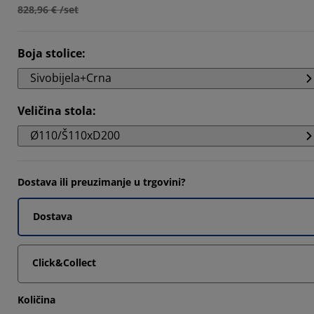
828,96 € /set
Boja stolice
:
Sivobijela+Crna
Veličina stola
:
Ø110/Š110xD200
Dostava ili preuzimanje u trgovini?
Dostava
Click&Collect
Količina