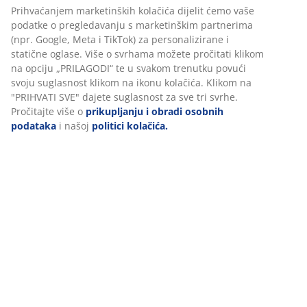
Prihvaćanjem marketinških kolačića dijelit ćemo vaše
podatke o pregledavanju s marketinškim partnerima
BROJ ARTIKLA: 3650220
(npr. Google, Meta i TikTok) za personalizirane i
statične oglase. Više o svrhama možete pročitati klikom
Upute za sastavljanje
na opciju „PRILAGODI“ te u svakom trenutku povući
svoju suglasnost klikom na ikonu kolačića. Klikom na
"PRIHVATI SVE" dajete suglasnost za sve tri svrhe.
Pročitajte više o
prikupljanju i obradi osobnih
Podaci o proizvodu
podataka
i našoj
politici kolačića.
Komentari
(
37
)
Dostava