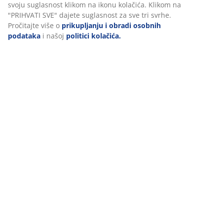
Podaci o proizvodu
podatke o pregledavanju s marketinškim partnerima (npr.
Google, Meta i TikTok) za personalizirane i statične oglase.
Više o svrhama možete pročitati klikom na opciju
„PRILAGODI“ te u svakom trenutku povući svoju suglasnost
Komentari
klikom na ikonu kolačića. Klikom na "PRIHVATI SVE" dajete
suglasnost za sve tri svrhe. Pročitajte više o
prikupljanju i
(
61
)
obradi osobnih podataka
i našoj
politici kolačića.
Dostava