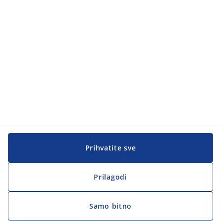
Korisnička služba
Korisnička služba
JYSK
JYSK
Sjedište
Zapratite JYSK