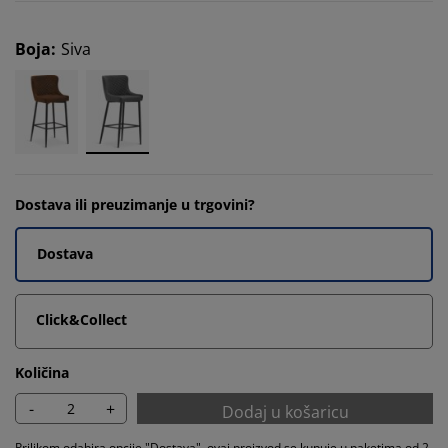
Boja
:
Siva
Dostava ili preuzimanje u trgovini?
Dostava
Click&Collect
Količina
-
+
Dodaj u košaricu
Prilikom odabira opcije "Dostava", ovaj proizvod se kupuje u paketima od 2