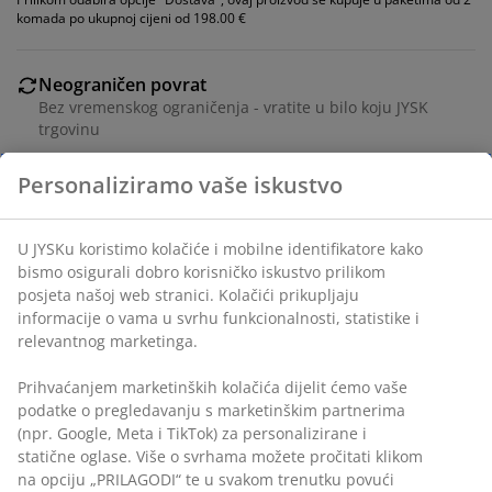
komada po ukupnoj cijeni od 198.00 €
Neograničen povrat
Bez vremenskog ograničenja - vratite u bilo koju JYSK
trgovinu
Jamstvo cijene
Jamstvo cijene unutar 30 dana za sve proizvode
Fleksibilne opcije dostave
Brza i jednostavna dostava po vašem izboru
Personaliziramo vaše iskustvo
Tkanina i čelik.
U JYSKu koristimo kolačiće i mobilne identifikatore kako
BROJ ARTIKLA: 3640122
bismo osigurali dobro korisničko iskustvo prilikom posjeta
Upute za sastavljanje
našoj web stranici. Kolačići prikupljaju informacije o vama u
svrhu funkcionalnosti, statistike i relevantnog marketinga.
Prihvaćanjem marketinških kolačića dijelit ćemo vaše