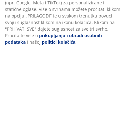
Podaci o proizvodu
Personaliziramo vaše iskustvo
Komentari
(
18
)
U JYSKu koristimo kolačiće i mobilne identifikatore kako bismo
osigurali dobro korisničko iskustvo prilikom posjeta našoj web
stranici. Kolačići prikupljaju informacije o vama u svrhu
funkcionalnosti, statistike i relevantnog marketinga.
Dostava
Prihvaćanjem marketinških kolačića dijelit ćemo vaše podatke o
pregledavanju s marketinškim partnerima (npr. Google, Meta i
TikTok) za personalizirane i statične oglase. Više o svrhama mož
pročitati klikom na opciju „PRILAGODI“ te u svakom trenutku pov
svoju suglasnost klikom na ikonu kolačića. Klikom na "PRIHVATI
SVE" dajete suglasnost za sve tri svrhe. Pročitajte više o
prikupljanju i obradi osobnih podataka
i našoj
politici kolačića