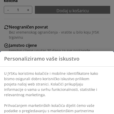
Količina
-
+
Dodaj u košaricu
Neograničen povrat
Bez vremenskog ograničenja - vratite u bilo koju JYSK
trgovinu
Jamstvo cijene
Jamstvo cijene unutar 30 dana za sve proizvode
Fleksibilne opcije dostave
Brza i jednostavna dostava po vašem izboru
BROJ ARTIKLA: 5590003
Upute za sastavljanje