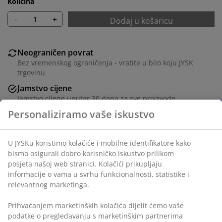
Količina
-
+
Dodaj u košaricu
Neograničen povrat
Bez vremenskog ograničenja - vratite u bilo koju JYSK
trgovinu
Jamstvo cijene
Jamstvo cijene unutar 30 dana za sve proizvode
Fleksibilne opcije dostave
Brza i jednostavna dostava po vašem izboru
BROJ ARTIKLA: 5590001
Upute za sastavljanje