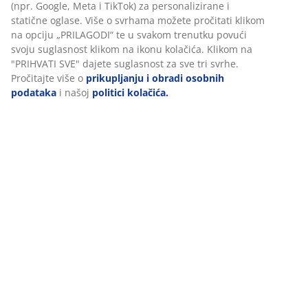
Podaci o proizvodu
Komentari
(
18
)
Dostava