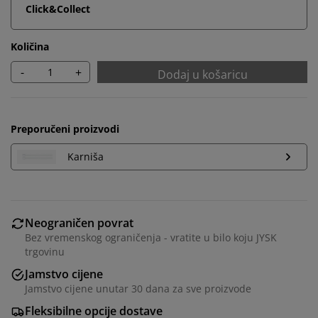
Click&Collect
Količina
-
+
Dodaj u košaricu
Preporučeni proizvodi
Karniša
Personaliziramo vaše iskustvo
Neograničen povrat
Bez vremenskog ograničenja - vratite u bilo koju JYSK
trgovinu
U JYSKu koristimo kolačiće i mobilne identifikatore kako
Jamstvo cijene
bismo osigurali dobro korisničko iskustvo prilikom
Jamstvo cijene unutar 30 dana za sve proizvode
posjeta našoj web stranici. Kolačići prikupljaju
informacije o vama u svrhu funkcionalnosti, statistike i
Fleksibilne opcije dostave