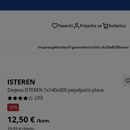
Favoriti
Prijavite se
Košarica
traga
Inspiracija
Katalozi
Trgovine
Korisnička služba
B2B
Posao
ISTEREN
Zavjesa ISTEREN 1x140x300 pepeljasto plava
(
20
)
-37%
12,50 €
/kom.
19,99 € /kom.