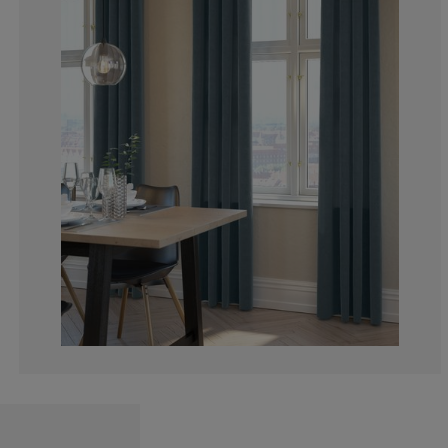
5%
5%
5%
10%