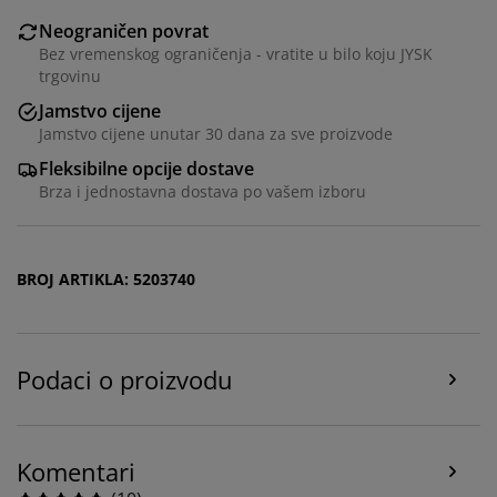
Neograničen povrat
Bez vremenskog ograničenja - vratite u bilo koju JYSK
trgovinu
Jamstvo cijene
Jamstvo cijene unutar 30 dana za sve proizvode
Fleksibilne opcije dostave
Brza i jednostavna dostava po vašem izboru
Personaliziramo vaše iskustvo
BROJ ARTIKLA: 5203740
U JYSKu koristimo kolačiće i mobilne identifikatore kako
bismo osigurali dobro korisničko iskustvo prilikom
posjeta našoj web stranici. Kolačići prikupljaju
informacije o vama u svrhu funkcionalnosti, statistike i
Podaci o proizvodu
relevantnog marketinga.
Prihvaćanjem marketinških kolačića dijelit ćemo vaše
podatke o pregledavanju s marketinškim partnerima
Komentari
(npr. Google, Meta i TikTok) za personalizirane i
statične oglase. Više o svrhama možete pročitati klikom