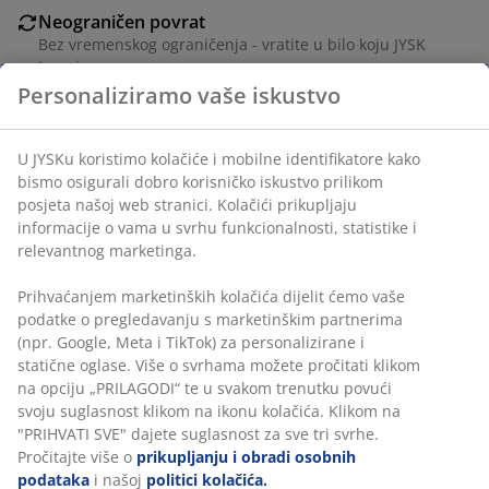
Neograničen povrat
Bez vremenskog ograničenja - vratite u bilo koju JYSK
trgovinu
Personaliziramo vaše iskustvo
Jamstvo cijene
Jamstvo cijene unutar 30 dana za sve proizvode
Fleksibilne opcije dostave
U JYSKu koristimo kolačiće i mobilne identifikatore kako
Brza i jednostavna dostava po vašem izboru
bismo osigurali dobro korisničko iskustvo prilikom
posjeta našoj web stranici. Kolačići prikupljaju
informacije o vama u svrhu funkcionalnosti, statistike i
relevantnog marketinga.
BROJ ARTIKLA: 5236401
Prihvaćanjem marketinških kolačića dijelit ćemo vaše
podatke o pregledavanju s marketinškim partnerima
(npr. Google, Meta i TikTok) za personalizirane i
Podaci o proizvodu
statične oglase. Više o svrhama možete pročitati klikom
na opciju „PRILAGODI“ te u svakom trenutku povući
svoju suglasnost klikom na ikonu kolačića. Klikom na
"PRIHVATI SVE" dajete suglasnost za sve tri svrhe.
Komentari
Pročitajte više o
prikupljanju i obradi osobnih
podataka
i našoj
politici kolačića.
(
3
)