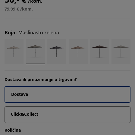
/kom.
79,99 € /kom.
Boja
:
Maslinasto zelena
Dostava ili preuzimanje u trgovini?
Dostava
Click&Collect
Količina