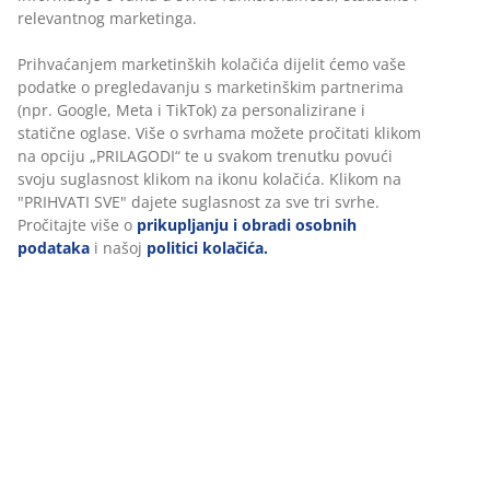
Nagibna funckija:
Nagnite suncobran da
relevantnog marketinga.
napravite hlad pod drugim kutom
Prihvaćanjem marketinških kolačića dijelit ćemo vaše
Ručka za otvaranje:
Lako otvorite i zatvorite
podatke o pregledavanju s marketinškim partnerima
suncobran
(npr. Google, Meta i TikTok) za personalizirane i
statične oglase. Više o svrhama možete pročitati klikom
UV-zaštita:
Štiti platno od izbljeđivanja
na opciju „PRILAGODI“ te u svakom trenutku povući
Vodoodbojno:
Platno je otporn0 na laganu kišu i
svoju suglasnost klikom na ikonu kolačića. Klikom na
"PRIHVATI SVE" dajete suglasnost za sve tri svrhe.
rosu
Pročitajte više o
prikupljanju i obradi osobnih
Ventilacijski otvor:
Ventilacijski otvor u platnu
podataka
i našoj
politici kolačića.
smanjuje pritisak vjetra
Čelična šipka:
Čvrsta i izdržljiva
Stalak i navlaka za suncobran:
Kupuju se
odvojeno
Nagibna funkcija
HALK suncobran ima nagibnu funkciju koja vam