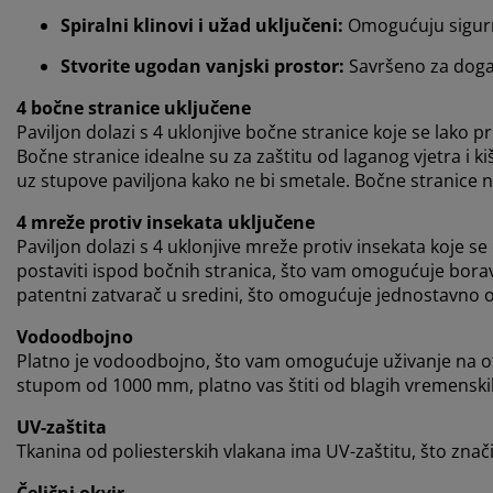
Spiralni klinovi i užad uključeni:
Omogućuju sigurno
Stvorite ugodan vanjski prostor:
Savršeno za događ
4 bočne stranice uključene
Paviljon dolazi s 4 uklonjive bočne stranice koje se lako pr
Bočne stranice idealne su za zaštitu od laganog vjetra i k
uz stupove paviljona kako ne bi smetale. Bočne stranice
4 mreže protiv insekata uključene
Paviljon dolazi s 4 uklonjive mreže protiv insekata koje s
postaviti ispod bočnih stranica, što vam omogućuje bora
patentni zatvarač u sredini, što omogućuje jednostavno otva
Vodoodbojno
Platno je vodoodbojno, što vam omogućuje uživanje na otvo
stupom od 1000 mm, platno vas štiti od blagih vremenski
UV-zaštita
Tkanina od poliesterskih vlakana ima UV-zaštitu, što znač
Čelični okvir