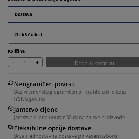
8356%
8767%
Dostava
726%
Click&Collect
4931%
Količina
-
+
Dodaj u košaricu
Neograničen povrat
Bez vremenskog ograničenja - vratite u bilo koju
JYSK trgovinu
Jamstvo cijene
Jamstvo cijene unutar 30 dana za sve proizvode
Fleksibilne opcije dostave
Brza i jednostavna dostava po vašem izboru