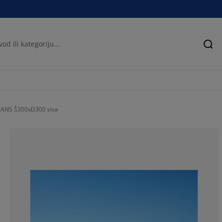
Pre
HANS Š300xD300 siva
53.4246575342