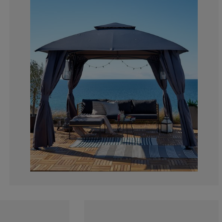
16.4383561643
12.3287671232
2.73972602739
15.06849315068