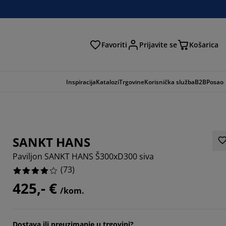
Favoriti
Prijavite se
Košarica
traga
Inspiracija
Katalozi
Trgovine
Korisnička služba
B2B
Posao
SANKT HANS
Paviljon SANKT HANS Š300xD300 siva
(
73
)
425,- €
/kom.
4658%
Dostava ili preuzimanje u trgovini?