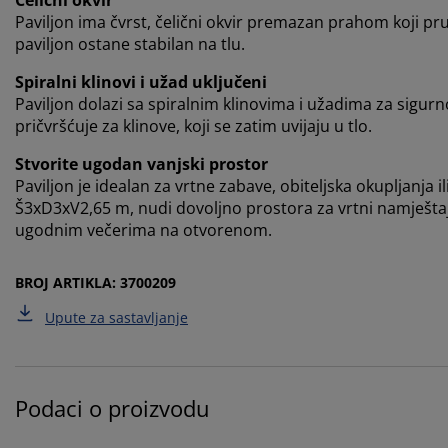
Paviljon ima čvrst, čelični okvir premazan prahom koji p
paviljon ostane stabilan na tlu.
Spiralni klinovi i užad uključeni
Paviljon dolazi sa spiralnim klinovima i užadima za sigurno
pričvršćuje za klinove, koji se zatim uvijaju u tlo.
Stvorite ugodan vanjski prostor
Paviljon je idealan za vrtne zabave, obiteljska okupljanja
Š3xD3xV2,65 m, nudi dovoljno prostora za vrtni namještaj i
ugodnim večerima na otvorenom.
BROJ ARTIKLA: 3700209
Upute za sastavljanje
Podaci o proizvodu