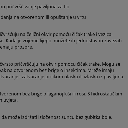
 pričvršćivanje paviljona za tlo
anja na otvorenom ili opuštanje u vrtu
ičvršćuju na čelični okvir pomoću čičak trake i vezica.
iše. Kada je vrijeme lijepo, možete ih jednostavno zavezati
 nemaju prozore.
e čvrsto pričvršćuju na okvir pomoću čičak trake. Mogu se
vak na otvorenom bez brige o insektima. Mreže imaju
ranje i zatvaranje prilikom ulaska ili izlaska iz paviljona.
renom bez brige o laganoj kiši ili rosi. S hidrostatičkim
h uvjeta.
i da može izdržati izloženost suncu bez gubitka boje.