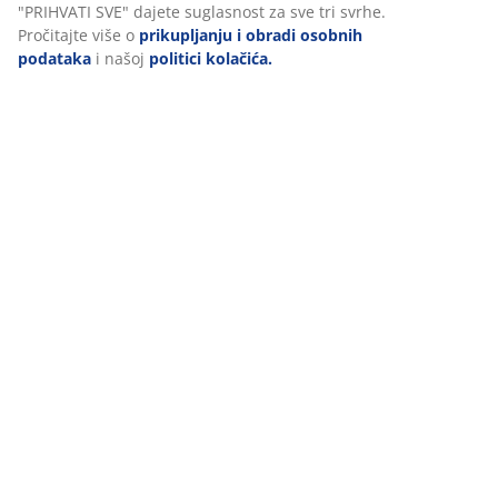
"PRIHVATI SVE" dajete suglasnost za sve tri svrhe.
Podaci o proizvodu
Pročitajte više o
prikupljanju i obradi osobnih
podataka
i našoj
politici kolačića.
Komentari
(
5
)
Dostava