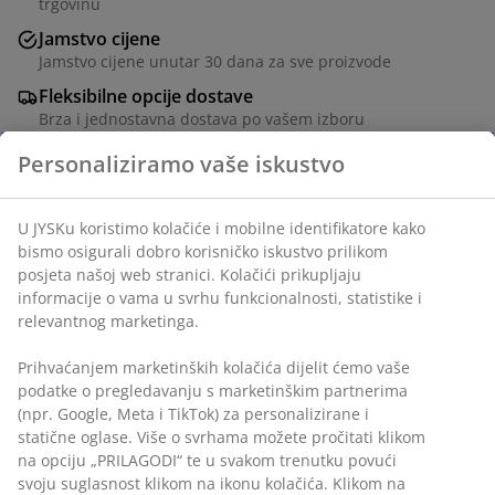
trgovinu
Jamstvo cijene
Jamstvo cijene unutar 30 dana za sve proizvode
Fleksibilne opcije dostave
Brza i jednostavna dostava po vašem izboru
Personaliziramo vaše iskustvo
Središnji modul za modularnu vrtnu garnituru. Čelik.
U JYSKu koristimo kolačiće i mobilne identifikatore kako
Jastuci s brzosušećom pjenom koja ne upija vlagu.
bismo osigurali dobro korisničko iskustvo prilikom
Navlaka ima vodootporni premaz s unutarnje strane
posjeta našoj web stranici. Kolačići prikupljaju
koji sprječava prodor vode u jastuk. Š73xV69xDub92
informacije o vama u svrhu funkcionalnosti, statistike i
cm
relevantnog marketinga.
Prihvaćanjem marketinških kolačića dijelit ćemo vaše
podatke o pregledavanju s marketinškim partnerima
BROJ ARTIKLA: 3726189
(npr. Google, Meta i TikTok) za personalizirane i
Upute za sastavljanje
statične oglase. Više o svrhama možete pročitati klikom
na opciju „PRILAGODI“ te u svakom trenutku povući
svoju suglasnost klikom na ikonu kolačića. Klikom na