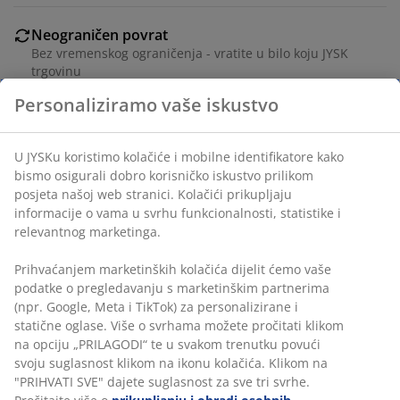
Neograničen povrat
Bez vremenskog ograničenja - vratite u bilo koju JYSK
trgovinu
Jamstvo cijene
Jamstvo cijene unutar 30 dana za sve proizvode
Fleksibilne opcije dostave
Brza i jednostavna dostava po vašem izboru
Za sjedalo stolica. Punjenje od poliuretanske pjene
(100% reciklirane). 38x38x8 cm
BROJ ARTIKLA: 3726106
Podaci o proizvodu