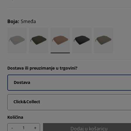
Boja
:
Smeđa
Dostava ili preuzimanje u trgovini?
Dostava
Click&Collect
Količina
-
+
Dodaj u košaricu