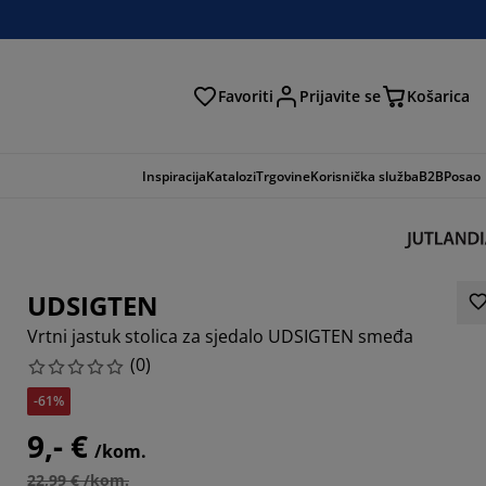
Favoriti
Prijavite se
Košarica
traga
Inspiracija
Katalozi
Trgovine
Korisnička služba
B2B
Posao
UDSIGTEN
Vrtni jastuk stolica za sjedalo UDSIGTEN smeđa
(
0
)
-61%
9,- €
/kom.
22,99 € /kom.