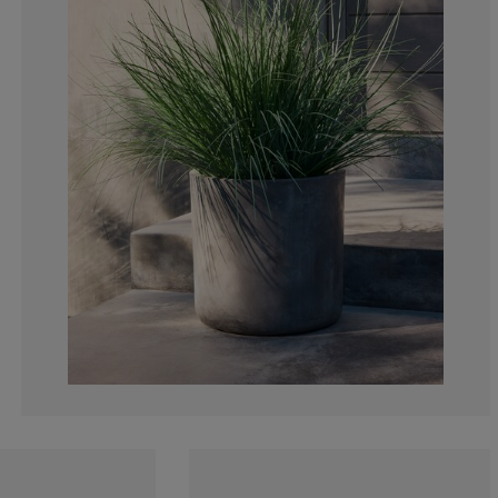
14.2857142857
14.2857142857
0%
28.5714285714