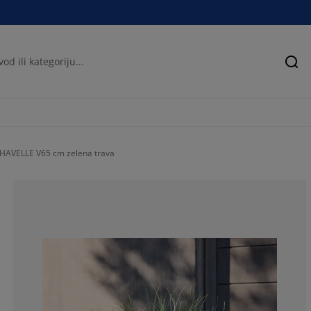
Pre
 HAVELLE V65 cm zelena trava
42.8571428571