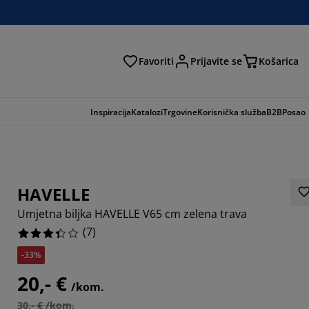
Favoriti
Prijavite se
Košarica
traga
Inspiracija
Katalozi
Trgovine
Korisnička služba
B2B
Posao
HAVELLE
Umjetna biljka HAVELLE V65 cm zelena trava
(
7
)
-33%
20,- €
/kom.
42854%
30,- € /kom.