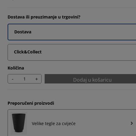
14285%
14285%
Dostava ili preuzimanje u trgovini?
Dostava
2857%
Click&Collect
Količina
-
+
Dodaj u košaricu
Preporučeni proizvodi
Velike tegle za cvijeće