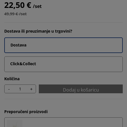
22,50 €
/set
49,99 € /set
Dostava ili preuzimanje u trgovini?
Dostava
Click&Collect
Količina
-
+
Dodaj u košaricu
Preporučeni proizvodi