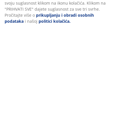
završnom obradom. Svaka uključuje drenažni otvor.
svoju suglasnost klikom na ikonu kolačića. Klikom na
Ø28/24 x V24/19 cm
"PRIHVATI SVE" dajete suglasnost za sve tri svrhe.
Pročitajte više o
prikupljanju i obradi osobnih
podataka
i našoj
politici kolačića.
BROJ ARTIKLA: 6426062
Podaci o proizvodu
Komentari
(
0
)
Dostava