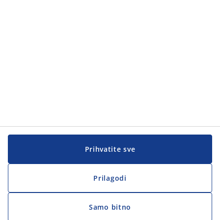
Kategorije proizvoda
Korisnička služba
Korisnička služba
JYSK
JYSK
Sjedište
Zapratite JYSK
Prihvatite sve
Prilagodi
Samo bitno