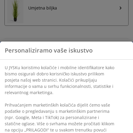
Umjetna biljka
Neograničen povrat
Personaliziramo vaše iskustvo
Bez vremenskog ograničenja - vratite u bilo koju JYSK
trgovinu
U JYSKu koristimo kolačiće i mobilne identifikatore kako
Jamstvo cijene
bismo osigurali dobro korisničko iskustvo prilikom
Jamstvo cijene unutar 30 dana za sve proizvode
posjeta našoj web stranici. Kolačići prikupljaju
Fleksibilne opcije dostave
informacije o vama u svrhu funkcionalnosti, statistike i
Brza i jednostavna dostava po vašem izboru
relevantnog marketinga.
Prihvaćanjem marketinških kolačića dijelit ćemo vaše
podatke o pregledavanju s marketinškim partnerima
Set od dvije tegle za cvijeće pepeljaste boje grožđa.
(npr. Google, Meta i TikTok) za personalizirane i
Tegle su izrađene od keramike otporne na smrzavanje i
statične oglase. Više o svrhama možete pročitati klikom
imaju jednostavan, zaobljen dizajn sa sjajnom
na opciju „PRILAGODI“ te u svakom trenutku povući