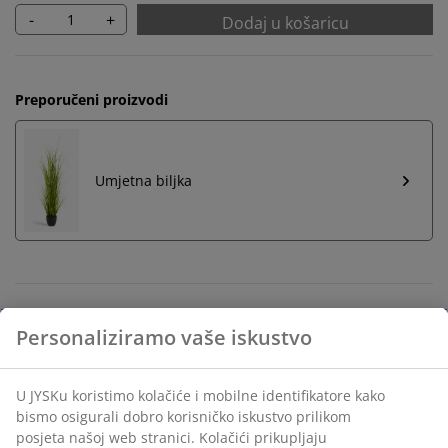
-
+
Dodaj u košaricu
Preporučeni proizvodi
Umjetna biljka
Neograničen povrat
Bez vremenskog ograničenja - vratite u bilo koju JYSK
trgovinu
Jamstvo cijene
Jamstvo cijene unutar 30 dana za sve proizvode
Fleksibilne opcije dostave