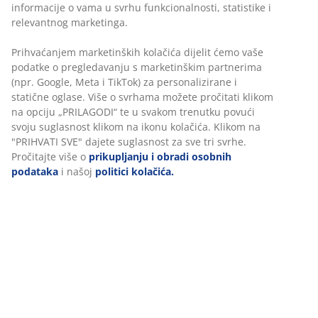
Brza i jednostavna dostava po vašem izboru
Tegla za cvijeće s izdržljivim pletivom od petana
otpornim na smrzavanje i čeličnim okvirom s
premazom u prahu. Povišena je, što olakšava sadnju i
održavanje. U unutarnjim posudama se drenažni otvor
lako može napraviti. Š30 x D83 x V60 cm
BROJ ARTIKLA: 6426015
Upute za sastavljanje
Podaci o proizvodu
Komentari