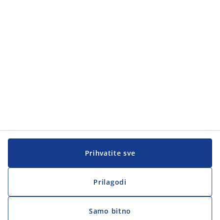
Korisnička služba
Korisnička služba
JYSK
JYSK
Sjedište
Zapratite JYSK