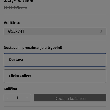
/kom.
59,99 € /kom.
Veličina
:
Ø53xV41
Dostava ili preuzimanje u trgovini?
Dostava
Click&Collect
Količina
-
+
Dodaj u košaricu