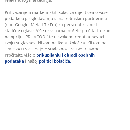
Velika, antracit siva vrtna tegla za cvijeće polistona
otpornog na smrzavanje. Ovom vrtnom teglom za
cvijeće možete jednostavno i elegantno izložiti svoje
biljke. Drenažni otvor se lako može napraviti kako bi se
osiguralo otjecanje viška vode. Ø53xV41 cm
BROJ ARTIKLA: 6426040
Podaci o proizvodu
Komentari
(
126
)