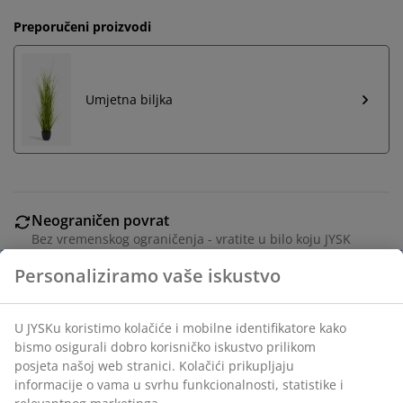
Preporučeni proizvodi
Umjetna biljka
Neograničen povrat
Bez vremenskog ograničenja - vratite u bilo koju JYSK
trgovinu
Jamstvo cijene
Jamstvo cijene unutar 30 dana za sve proizvode
Fleksibilne opcije dostave
Brza i jednostavna dostava po vašem izboru