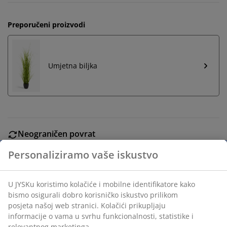
Preporučeni proizvodi
Umjetna biljka
Neograničen povrat
Bez vremenskog ograničenja - vratite u bilo koju JYSK
Personaliziramo vaše iskustvo
trgovinu
Jamstvo cijene
Jamstvo cijene unutar 30 dana za sve proizvode
U JYSKu koristimo kolačiće i mobilne identifikatore kako
bismo osigurali dobro korisničko iskustvo prilikom
Fleksibilne opcije dostave
posjeta našoj web stranici. Kolačići prikupljaju
Brza i jednostavna dostava po vašem izboru
informacije o vama u svrhu funkcionalnosti, statistike i
relevantnog marketinga.