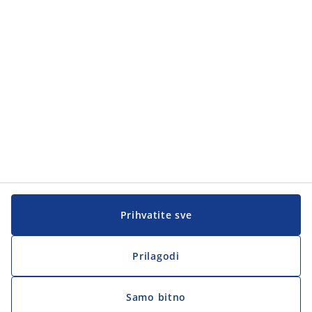
Korisnička služba
Korisnička služba
JYSK
JYSK
Sjedište
Zapratite JYSK
Prihvatite sve
Prilagodi
Samo bitno