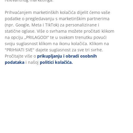
Prihvaćanjem marketinških kolačića dijelit ćemo vaše
Set od 3 košare za biljke izrađene od pletenog kubua i
podatke o pregledavanju s marketinškim partnerima
ratana s plastičnom podstavom. Ove svestrane,
(npr. Google, Meta i TikTok) za personalizirane i
rustikalne košare idealne su za biljke ili dekorativno
statične oglase. Više o svrhama možete pročitati klikom
spremanje. Prom40/33/25 x V35/30/25 cm
na opciju „PRILAGODI“ te u svakom trenutku povući
svoju suglasnost klikom na ikonu kolačića. Klikom na
BROJ ARTIKLA: 6426017
"PRIHVATI SVE" dajete suglasnost za sve tri svrhe.
Pročitajte više o
prikupljanju i obradi osobnih
podataka
i našoj
politici kolačića.
Podaci o proizvodu
Komentari
(
17
)
Dostava