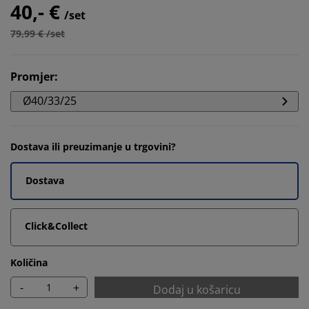
40,- €
/set
79,99 € /set
Promjer
:
Ø40/33/25
Dostava ili preuzimanje u trgovini?
Dostava
Click&Collect
Količina
-
+
Dodaj u košaricu