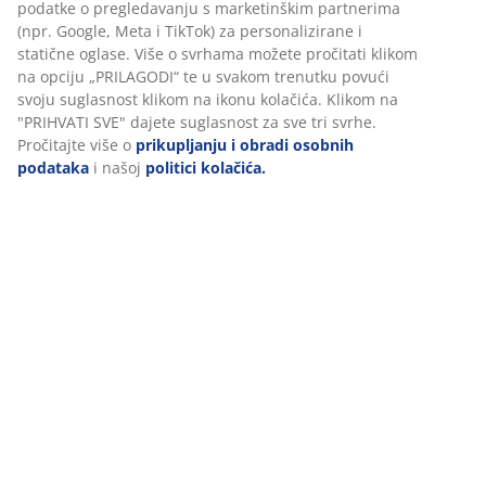
Podaci o proizvodu
Komentari
(
23
)
Personaliziramo vaše iskustvo
Dostava
U JYSKu koristimo kolačiće i mobilne identifikatore kako bismo os
dobro korisničko iskustvo prilikom posjeta našoj web stranici. Ko
prikupljaju informacije o vama u svrhu funkcionalnosti, statistike
relevantnog marketinga.
Prihvaćanjem marketinških kolačića dijelit ćemo vaše podatke o
pregledavanju s marketinškim partnerima (npr. Google, Meta i T
personalizirane i statične oglase. Više o svrhama možete pročita
na opciju „PRILAGODI“ te u svakom trenutku povući svoju suglas