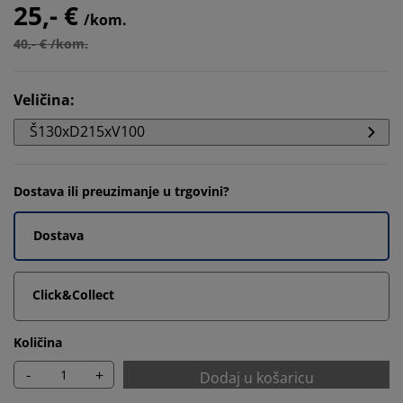
25,- €
/kom.
40,- € /kom.
Veličina
:
Š130xD215xV100
Dostava ili preuzimanje u trgovini?
Dostava
Click&Collect
Količina
-
+
Dodaj u košaricu