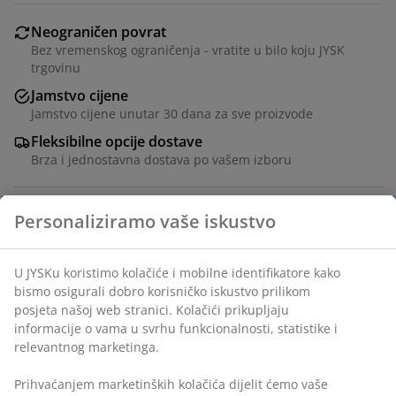
Neograničen povrat
Bez vremenskog ograničenja - vratite u bilo koju JYSK
trgovinu
Jamstvo cijene
Jamstvo cijene unutar 30 dana za sve proizvode
Fleksibilne opcije dostave
Brza i jednostavna dostava po vašem izboru
Vodootporna navlaka za vrtni namještaj od tamnosivih
poliesterskih vlakana. Ova navlaka otporna na
smrzavanje štiti vaš vanjski namještaj od loših
vremenskih uvjeta. Idealna je za održavanje vašeg
vrtnog seta čistim i suhim tijekom cijele godine.
Š130xD215xV100 cm
BROJ ARTIKLA: 6400173