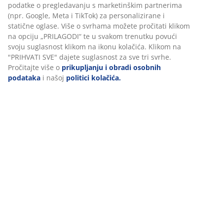
Personaliziramo vaše iskustvo
Podaci o proizvodu
U JYSKu koristimo kolačiće i mobilne identifikatore kako bismo
osigurali dobro korisničko iskustvo prilikom posjeta našoj web
Komentari
stranici. Kolačići prikupljaju informacije o vama u svrhu
(
5
)
funkcionalnosti, statistike i relevantnog marketinga.
Prihvaćanjem marketinških kolačića dijelit ćemo vaše podatke o
pregledavanju s marketinškim partnerima (npr. Google, Meta i
Dostava
TikTok) za personalizirane i statične oglase. Više o svrhama
možete pročitati klikom na opciju „PRILAGODI“ te u svakom
trenutku povući svoju suglasnost klikom na ikonu kolačića. Klik
na "PRIHVATI SVE" dajete suglasnost za sve tri svrhe. Pročitajte
više o
prikupljanju i obradi osobnih podataka
i našoj
politici
kolačića.