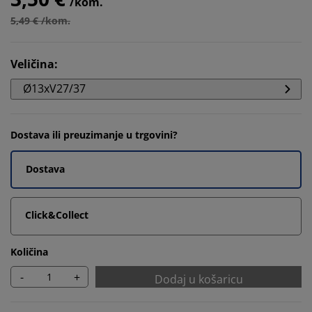
/kom.
5,49 € /kom.
Veličina
:
Ø13xV27/37
Dostava ili preuzimanje u trgovini?
Dostava
Click&Collect
Količina
-
+
Dodaj u košaricu