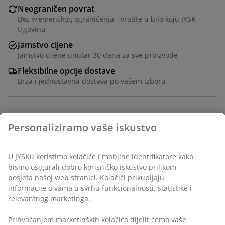
Neograničen povrat
Bez vremenskog ograničenja - vratite u bilo koju JYSK
trgovinu
Jamstvo cijene
Jamstvo cijene unutar 30 dana za sve proizvode
Fleksibilne opcije dostave
Brza i jednostavna dostava po vašem izboru
Solarna lampa bijelog, kuglastog dizajna koja baca
meko, atmosferično svjetlo. Budući da se napaja
solarnom energijom, lako ju je postaviti bilo gdje u vrtu
pomoću šiljka za tlo. Lampa pruža do 6 sati svjetla i ima
podesivu visinu. Ø13xV27/37 cm
BROJ ARTIKLA: 6426068
Sigurnosno-tehnički list