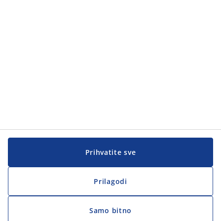
Korisnička služba
Korisnička služba
JYSK
JYSK
Sjedište
Zapratite JYSK
Prihvatite sve
Prilagodi
Samo bitno