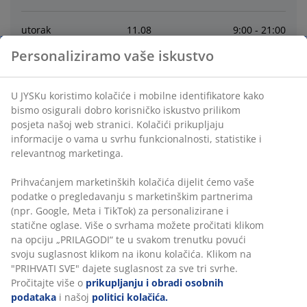
utorak
11
.
08
9:00 - 21:00
Personaliziramo vaše iskustvo
srijeda
12
.
08
9:00 - 21:00
U JYSKu koristimo kolačiće i mobilne identifikatore kako
četvrtak
13
.
08
9:00 - 21:00
bismo osigurali dobro korisničko iskustvo prilikom
posjeta našoj web stranici. Kolačići prikupljaju
informacije o vama u svrhu funkcionalnosti, statistike i
petak
14
.
08
9:00 - 21:00
relevantnog marketinga.
subota
15
.
08
zatvoreno
Prihvaćanjem marketinških kolačića dijelit ćemo vaše
podatke o pregledavanju s marketinškim partnerima
(npr. Google, Meta i TikTok) za personalizirane i
nedjelja
16
.
08
zatvoreno
statične oglase. Više o svrhama možete pročitati klikom
na opciju „PRILAGODI“ te u svakom trenutku povući
svoju suglasnost klikom na ikonu kolačića. Klikom na
Kontakt
"PRIHVATI SVE" dajete suglasnost za sve tri svrhe.
Pročitajte više o
prikupljanju i obradi osobnih
Korisnička služba
podataka
i našoj
politici kolačića.