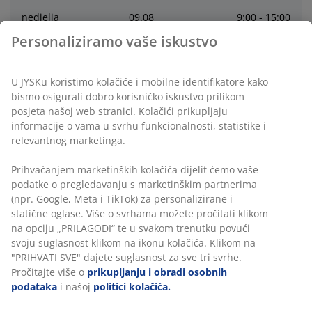
nedjelja
09
.
08
9:00 - 15:00
Personaliziramo vaše iskustvo
ponedjeljak
10
.
08
9:00 - 21:00
U JYSKu koristimo kolačiće i mobilne identifikatore kako
utorak
11
.
08
9:00 - 21:00
bismo osigurali dobro korisničko iskustvo prilikom
posjeta našoj web stranici. Kolačići prikupljaju
informacije o vama u svrhu funkcionalnosti, statistike i
srijeda
12
.
08
9:00 - 21:00
relevantnog marketinga.
četvrtak
13
.
08
9:00 - 21:00
Prihvaćanjem marketinških kolačića dijelit ćemo vaše
podatke o pregledavanju s marketinškim partnerima
(npr. Google, Meta i TikTok) za personalizirane i
Kontakt
statične oglase. Više o svrhama možete pročitati klikom
na opciju „PRILAGODI“ te u svakom trenutku povući
svoju suglasnost klikom na ikonu kolačića. Klikom na
Korisnička služba
"PRIHVATI SVE" dajete suglasnost za sve tri svrhe.
Pročitajte više o
prikupljanju i obradi osobnih
podataka
i našoj
politici kolačića.