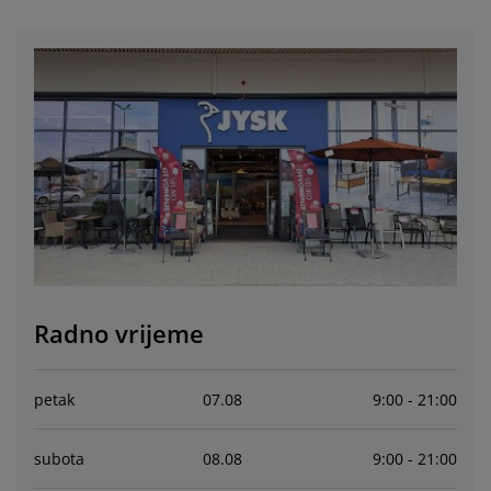
jega namještaja
rtna rasvjeta
lahte
viri kreveta
asvjeta
prema za kampiranje
rmari
kviri kreveta s pohranom
ućanstvo
amještaj za spavaću sobu
odnice
ječja soba
ječji madraci
odaci za rublje
ečji kreveti
Radno vrijeme
petak
07
.
08
9:00 - 21:00
subota
08
.
08
9:00 - 21:00